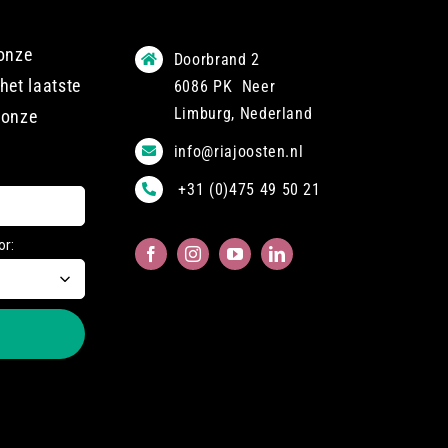
 onze
Doorbrand 2
het laatste
6086 PK Neer
Limburg, Nederland
 onze
info@riajoosten.nl
+31 (0)475 49 50 21