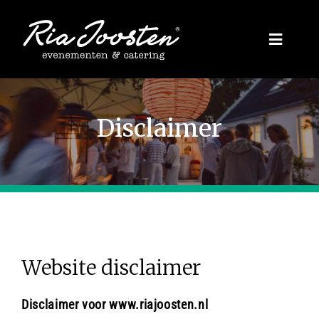
Ga
naar
Toggle
inhoud
Naviga
Evenementen
Disclaimer
Zakelijk
Inspiratie
Privé
Website disclaimer
Over ons
Disclaimer voor www.riajoosten.nl
Blogs