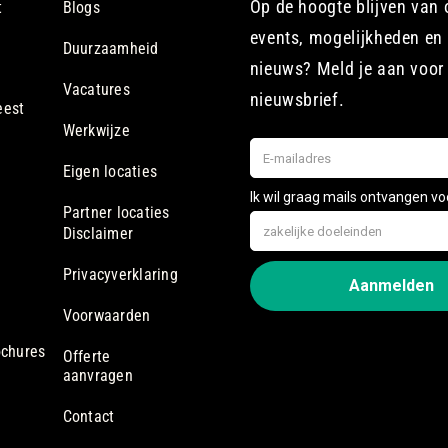
Op de hoogte blijven van
t
Blogs
events, mogelijkheden en 
Duurzaamheid
nieuws? Meld je aan voor
Vacatures
nieuwsbrief.
eest
Werkwijze
Eigen locaties
Partner locaties
Disclaimer
Privacyverklaring
Voorwaarden
ochures
Offerte
aanvragen
Contact