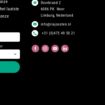
 onze
Doorbrand 2
het laatste
6086 PK Neer
Limburg, Nederland
 onze
info@riajoosten.nl
+31 (0)475 49 50 21