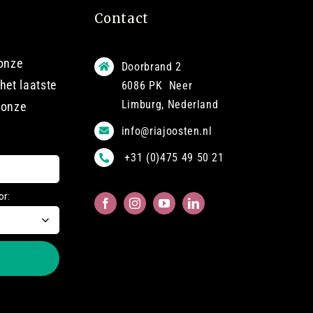
Contact
 onze
Doorbrand 2
het laatste
6086 PK Neer
Limburg, Nederland
 onze
info@riajoosten.nl
+31 (0)475 49 50 21