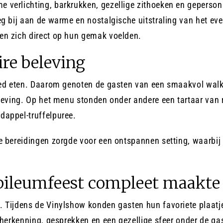
verlichting, barkrukken, gezellige zithoeken en gepersonal
g bij aan de warme en nostalgische uitstraling van het even
en zich direct op hun gemak voelden.
ire beleving
oed eten. Daarom genoten de gasten van een smaakvol walki
eleving. Op het menu stonden onder andere een tartaar van 
dappel-truffelpuree.
e bereidingen zorgde voor een ontspannen setting, waarbij
ubileumfeest compleet maakte
 Tijdens de Vinylshow konden gasten hun favoriete plaatje
 herkenning, gesprekken en een gezellige sfeer onder de ga