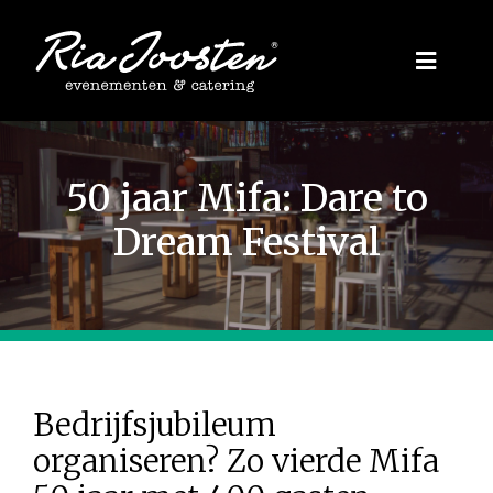
Ga
naar
Toggle
inhoud
Naviga
Evenementen
50 jaar Mifa: Dare to
Zakelijk
Dream Festival
Inspiratie
Privé
Over ons
Bedrijfsjubileum
organiseren? Zo vierde Mifa
Blogs