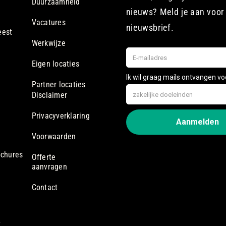
Duurzaamheid
nieuws? Meld je aan voor
Vacatures
nieuwsbrief.
eest
Werkwijze
Eigen locaties
Partner locaties
Disclaimer
Privacyverklaring
Voorwaarden
ochures
Offerte
aanvragen
Contact
7