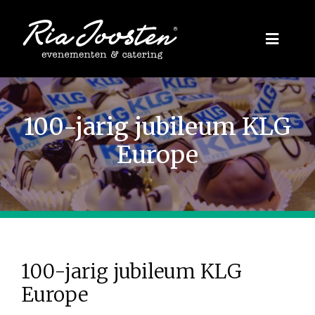
Ga
naar
Toggle
inhoud
Naviga
Evenementen
100-jarig jubileum KLG
Zakelijk
Europe
Inspiratie
Privé
Over ons
100-jarig jubileum KLG
Europe
Blogs