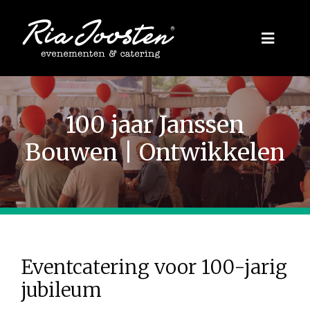
Ga
naar
Toggle
inhoud
Naviga
Evenementen
100 jaar Janssen
Zakelijk
Bouwen | Ontwikkelen
Inspiratie
Privé
Over ons
Eventcatering voor 100-jarig
jubileum
Blogs