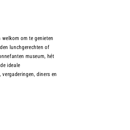
n welkom om te genieten
nden lunchgerechten of
t Bonnefanten museum, hét
de ideale
s, vergaderingen, diners en