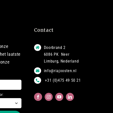
Contact
 onze
Doorbrand 2
het laatste
6086 PK Neer
Limburg, Nederland
 onze
info@riajoosten.nl
+31 (0)475 49 50 21