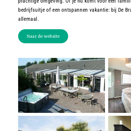
prachtige omgeving. Of je nu komt voor een famil
bedrijfsuitje of een ontspannen vakantie: bij De B
allemaal.
Naar de website