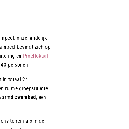
aampeel, onze landelijk
aampeel bevindt zich op
Catering en
Proeflokaal
t 43 personen.
 in totaal 24
en ruime groepsruimte.
erwarmd
zwembad
, een
ons terrein als in de