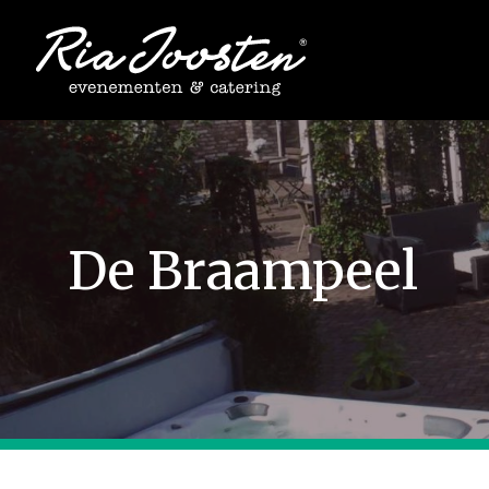
Ga
naar
inhoud
De Braampeel