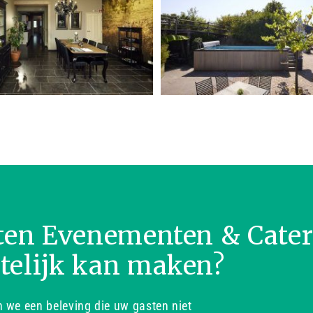
ten Evenementen & Cate
telijk kan maken?
we een beleving die uw gasten niet