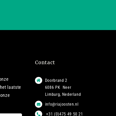
Contact
 onze
Doorbrand 2
het laatste
6086 PK Neer
Limburg, Nederland
 onze
info@riajoosten.nl
+31 (0)475 49 50 21