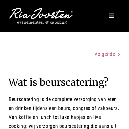
Ga
naar
Toggle
inhoud
Naviga
Evenementen
Zakelijk
Volgende
Inspiratie
Wat is beurscatering?
Privé
Beurscatering is de complete verzorging van eten
en drinken tijdens een beurs, congres of vakbeurs.
Over ons
Van koffie en lunch tot luxe hapjes en live
cooking: wij verzorgen beurscatering die aansluit
Blogs